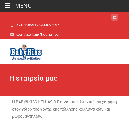
MENU
2541068593 - 6944657192
kourakserkan@hotmail.com
Η εταιρεία μας
Η BABY&KISS HELLAS O.E είναι μια ελληνική επιχείρηση
στον χώρο της χοντρικής πώλησης καλλυντικών και
μωρομάντηλων.