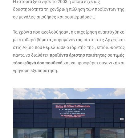
Η ιστορία ξεκίνησε το 2003 η οποία είχε ως
δραστηριότητα τη χονδρική πώληση των προϊόντων της
σε μεγάλες αποθήκες και σουπερμάρκετ.
Τα χρόνιά που ακολούθησαν , η επιχείρηση αναπτύχθηκε
με σταθερά βήματα , παραμένοντας πίστη στις Αρχές και
στις Αξίες που θεμελίωσε ο ιδρυτής της , επιδιώκοντας
πάντα να διαθέτει
προϊόντα
άριστησ
ποιότητας
σε
τιμές
τόσο φθηνά όσο πουθενά
και να προσφέρει ευγενική και
γρήγορη εξυπηρέτηση.