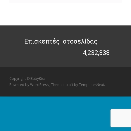
Επισκεπτές Ιστοσελίδας
4,232,338
4,232,338
Copyright © BabyKiss
Powered by WordPress
, Theme
i-craft
by TemplatesNext.