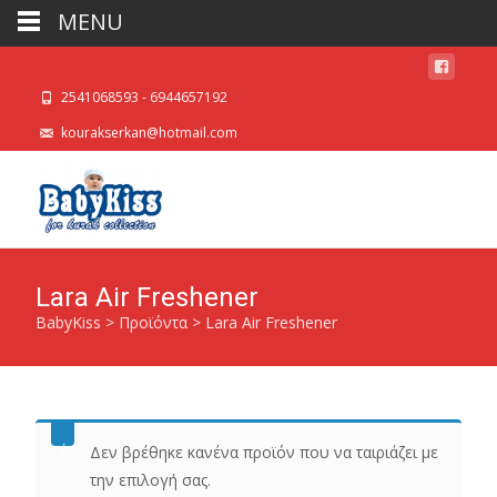
MENU
2541068593 - 6944657192
kourakserkan@hotmail.com
Lara Air Freshener
BabyKiss
>
Προϊόντα
>
Lara Air Freshener
Δεν βρέθηκε κανένα προϊόν που να ταιριάζει με
την επιλογή σας.