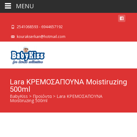
MENU
2541068593 - 6944657192
kourakserkan@hotmail.com
Lara ΚΡΕΜΟΣΑΠΟΥΝΑ Moistiruzing
500ml
BabyKiss
>
Προϊόντα
>
Lara ΚΡΕΜΟΣΑΠΟΥΝΑ
Moistiruzing 500ml