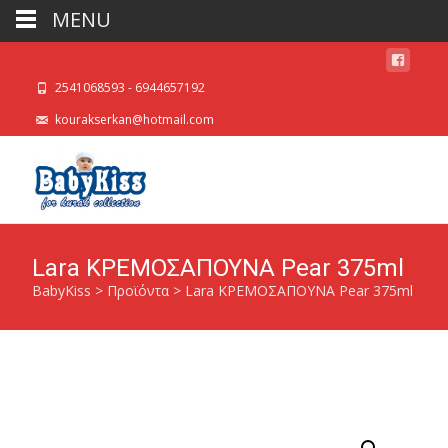
MENU
2541068593 - 6944657192
kourakserkan@hotmail.com
Lara ΚΡΕΜΟΣΑΠΟΥΝΑ Pear 375ml
BabyKiss
>
Προϊόντα
>
Lara ΚΡΕΜΟΣΑΠΟΥΝΑ Pear 375ml