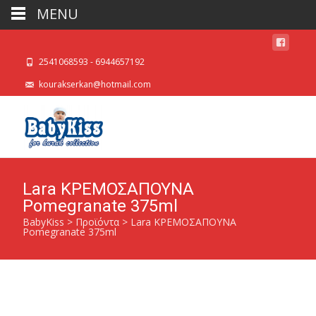
MENU
2541068593 - 6944657192
kourakserkan@hotmail.com
Lara ΚΡΕΜΟΣΑΠΟΥΝΑ
Pomegranate 375ml
BabyKiss
>
Προϊόντα
>
Lara ΚΡΕΜΟΣΑΠΟΥΝΑ
Pomegranate 375ml