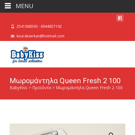
MENU
2541068593 - 6944657192
kourakserkan@hotmail.com
Μωρομάντηλα Queen Fresh 2 100
BabyKiss
>
Προϊόντα
>
Μωρομάντηλα Queen Fresh 2 100