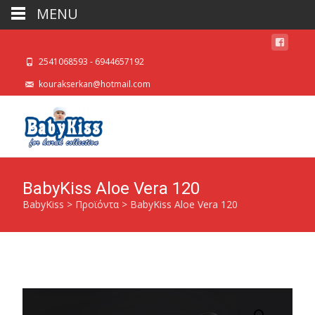
MENU
2541068593 - 6944657192
kourakserkan@hotmail.com
BabyKiss Aloe Vera 120
BabyKiss
>
Προϊόντα
>
BabyKiss Aloe Vera 120