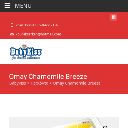
MENU
2541068593 - 6944657192
kourakserkan@hotmail.com
Omay Chamomile Breeze
BabyKiss
>
Προϊόντα
>
Omay Chamomile Breeze