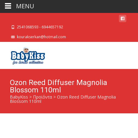
MENU
2541068593 - 6944657192
kourakserkan@hotmail.com
Ozon Reed Diffuser Magnolia
Blossom 110ml
BabyKiss
>
Προϊόντα
>
Ozon Reed Diffuser Magnolia
Blossom 110ml