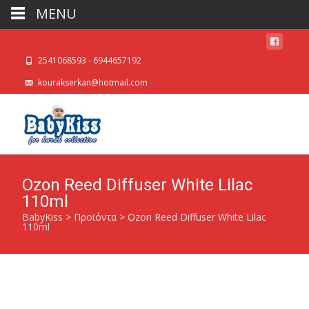
MENU
2541068593 - 6944657192
kourakserkan@hotmail.com
Ozon Reed Diffuser White Lilac
110ml
BabyKiss
>
Προϊόντα
>
Ozon Reed Diffuser White Lilac
110ml