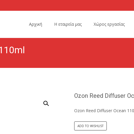
Skip
to
Αρχική
Η εταιρεία μας
Χώρος εργασίας
content
 110ml
Ozon Reed Diffuser O
Ozon Reed Diffuser Ocean 11
ADD TO WISHLIST