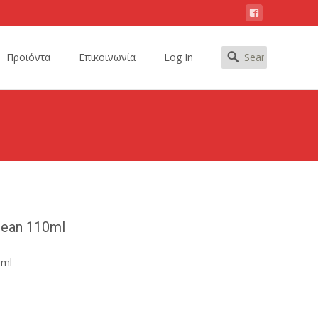
Search
Προϊόντα
Επικοινωνία
Log In
for:
cean 110ml
0ml