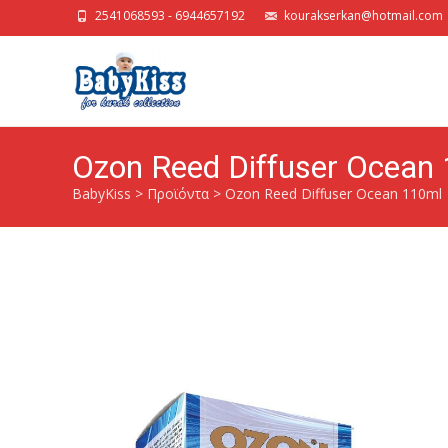
2541068593 - 6944657192
kourakserkan@hotmail.com
Ozon Reed Diffuser Ocean
BabyKiss
>
Προϊόντα
>
Ozon Reed Diffuser Ocean 110ml